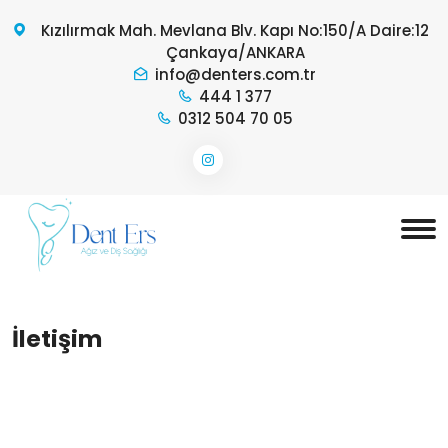
Kızılırmak Mah. Mevlana Blv. Kapı No:150/A Daire:12
Çankaya/ANKARA
info@denters.com.tr
444 1 377
0312 504 70 05
İletişim