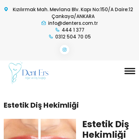
Kızılırmak Mah. Mevlana Blv. Kapı No:150/A Daire:12
Çankaya/ANKARA
info@denters.com.tr
444 1 377
0312 504 70 05
Estetik Diş Hekimliği
Estetik Diş
Hekimliği